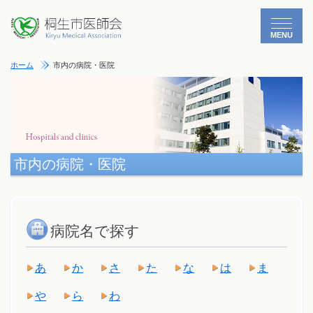
MENU
ホーム
市内の病院・医院
市内の病院・医院
病院名で探す
あ
か
さ
た
な
は
ま
や
ら
わ