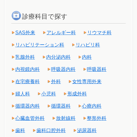
診療科目で探す
SAS外来
アレルギー科
リウマチ科
リハビリテーション科
リハビリ科
乳腺外科
内分泌内科
内科
内視鏡内科
呼吸器内科
呼吸器科
在宅療養科
外科
女性専用外来
婦人科
小児科
形成外科
循環器内科
循環器科
心療内科
心臓血管外科
放射線科
整形外科
歯科
歯科口腔外科
泌尿器科