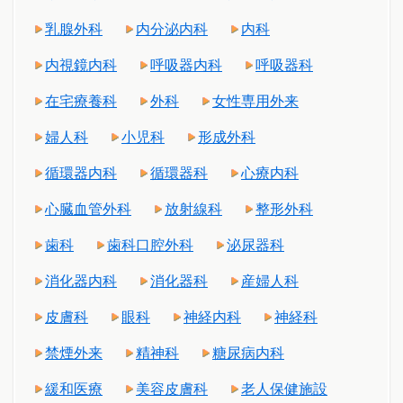
乳腺外科
内分泌内科
内科
内視鏡内科
呼吸器内科
呼吸器科
在宅療養科
外科
女性専用外来
婦人科
小児科
形成外科
循環器内科
循環器科
心療内科
心臓血管外科
放射線科
整形外科
歯科
歯科口腔外科
泌尿器科
消化器内科
消化器科
産婦人科
皮膚科
眼科
神経内科
神経科
禁煙外来
精神科
糖尿病内科
緩和医療
美容皮膚科
老人保健施設