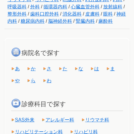
呼吸器科
/
外科
/
循環器内科
/
心臓血管外科
/
放射線科
/
整形外科
/
歯科口腔外科
/
消化器科
/
皮膚科
/
眼科
/
神経
内科
/
糖尿病内科
/
脳神経外科
/
腎臓内科
/
麻酔科
病院名で探す
あ
か
さ
た
な
は
ま
や
ら
わ
診療科目で探す
SAS外来
アレルギー科
リウマチ科
リハビリテーション科
リハビリ科