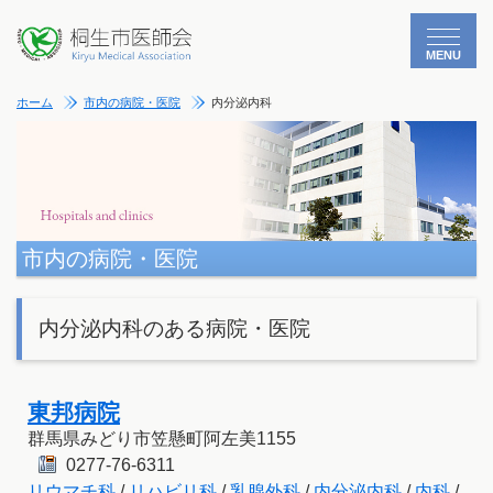
MENU
ホーム
市内の病院・医院
内分泌内科
市内の病院・医院
内分泌内科のある病院・医院
東邦病院
群馬県みどり市笠懸町阿左美1155
0277-76-6311
リウマチ科
/
リハビリ科
/
乳腺外科
/
内分泌内科
/
内科
/