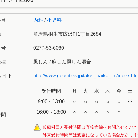
科目
内科
/
小児科
地
群馬県桐生市広沢町1丁目2684
番号
0277-53-6060
接種
風しん / 麻しん風しん混合
サイト
http://www.geocities.jp/takei_naika_iin/index.ht
受付時間
月
火
水
木
金
土
9:00～13:00
○
○
○
○
○
※
16:00～18:00
○
○
○
○
○
－
時間
診療科目と受付時間は直接病院へお問合せくださ
外来受付時間等は変更になっている場合がありま