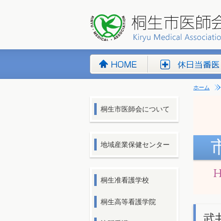
ホーム
桐生市医師会について
地域産業保健センター
桐生准看護学校
桐生高等看護学院
武