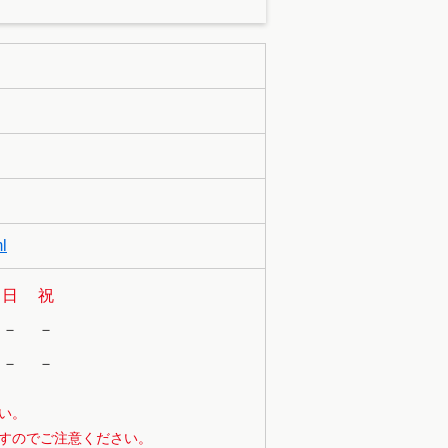
ml
日
祝
－
－
－
－
い。
すのでご注意ください。