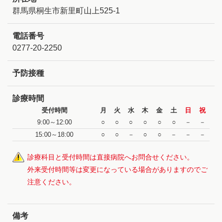
群馬県桐生市新里町山上525-1
電話番号
0277-20-2250
予防接種
診療時間
受付時間
月
火
水
木
金
土
日
祝
9:00～12:00
○
○
○
○
○
○
－
－
15:00～18:00
○
○
－
○
○
－
－
－
診療科目と受付時間は直接病院へお問合せください。
外来受付時間等は変更になっている場合がありますのでご
注意ください。
備考