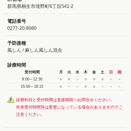
群馬県桐生市境野町6丁目541-2
電話番号
0277-20-8080
予防接種
風しん / 麻しん風しん混合
診療時間
受付時間
月
火
水
木
金
土
日
祝
9:00～12:30
○
○
－
○
○
○
－
－
15:00～18:15
○
－
－
○
○
－
－
－
診療科目と受付時間は直接病院へお問合せください。
外来受付時間等は変更になっている場合がありますのでご
注意ください。