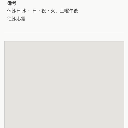
備考
休診日:水・ 日・祝・火、土曜午後
往診応需