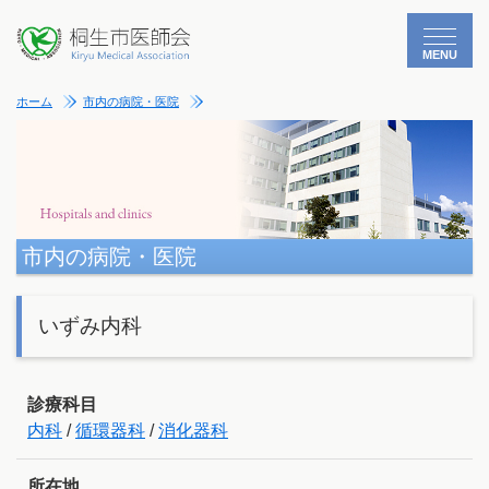
MENU
ホーム
市内の病院・医院
市内の病院・医院
いずみ内科
診療科目
内科
/
循環器科
/
消化器科
所在地